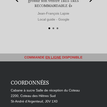
grossir son ventre TRÈS TRÈS
RECOMMANDABLE 👍
Jean-François Lajoie
Local guide - Google
COMMANDE
EN LIGNE
DISPONIBLE
COORDONNÉES
Cabane à sucre Salle de réception du Coteau
2200, Coteau des Hêtres Sud
St-André d’Argenteuil, J0V 1X0